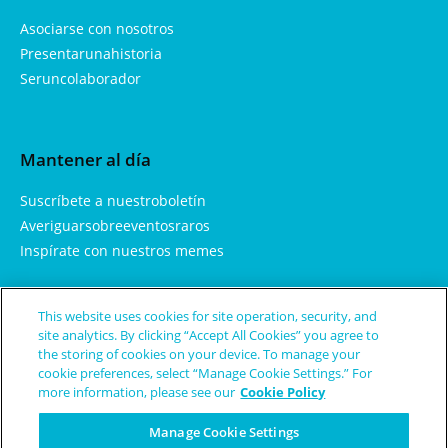
Asociarse con nosotros
Presentarunahistoria
Seruncolaborador
Mantener al día
Suscríbete a nuestroboletín
Averiguarsobreeventosraros
Inspírate con nuestros memes
This website uses cookies for site operation, security, and
Aprendemás
site analytics. By clicking “Accept All Cookies” you agree to
the storing of cookies on your device. To manage your
Sobrenosotros
cookie preferences, select “Manage Cookie Settings.” For
more information, please see our
Cookie Policy
Enfermedades y condicionesraras
Términos de uso
Manage Cookie Settings
Política de privacidad