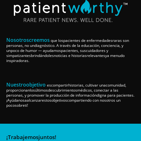
Nosotroscreemos
que lospacientes de enfermedadesraras son
personas, no undiagnóstico. A través de la educación, conciencia, y
unpoco de humor — ayudamospacientes, suscuidadores y
simpatizantesbrindándolesnoticias e historiasrelevantesya menudo
inspiradoras.
Nuestroobjetivo
escompartirhistorias, cultivar unacomunidad,
proporcionanlosúltimosdescubrimientosmédicos, conectar a las
personas, y promover la producción de informacióndigna para pacientes.
¡Ayúdanosaalcanzarestosobjetivoscompartiendo con nosotros un
pocosobreti!
¡Trabajemosjuntos!