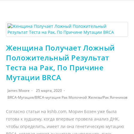
Женщина Получает Ложный
Положительный Результат
Теста на Рак, По Причине
Мутации BRCA
James Moore
25 марта, 2020
BRCA-Мутация
/
BRCA-мутация Рак Молочной Железы
/
Рак Яичников
Согласно статьи на kshb.com, Морин Бозен уже была
готова к худшему, когда впервые провела анализ ДНК,
чтобы определить, имеет ли она генетическую мутацию
BRCA, которая может значительно увеличить риск