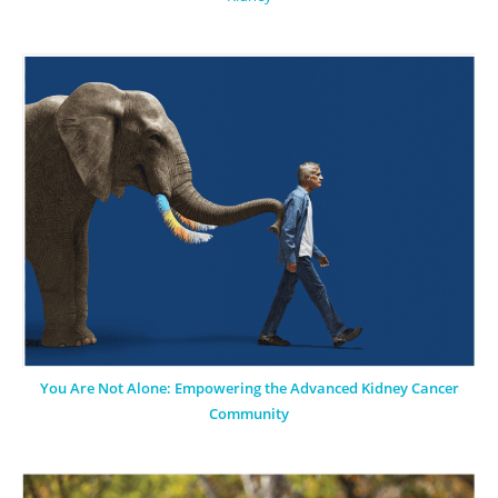
You Are Not Alone: Empowering the Advanced Kidney Cancer
Community