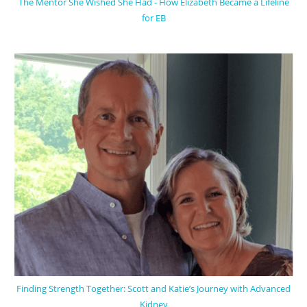
The Mentor She Wished She Had - How Elizabeth Became a Lifeline
for EB
Finding Strength Together: Scott and Katie’s Journey with Advanced
Kidney