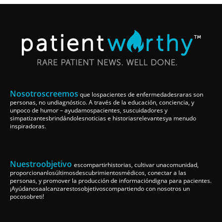
Nosotroscreemos
que lospacientes de enfermedadesraras son
personas, no undiagnóstico. A través de la educación, conciencia, y
unpoco de humor – ayudamospacientes, suscuidadores y
simpatizantesbrindándolesnoticias e historiasrelevantesya menudo
inspiradoras.
Nuestroobjetivo
escompartirhistorias, cultivar unacomunidad,
proporcionanlosúltimosdescubrimientosmédicos, conectar a las
personas, y promover la producción de informacióndigna para pacientes.
¡Ayúdanosaalcanzarestosobjetivoscompartiendo con nosotros un
pocosobreti!