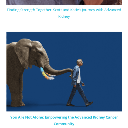
Finding Strength Together: Scott and Katie’s Journey with Advanced
Kidney
You Are Not Alone: Empowering the Advanced Kidney Cancer
Community