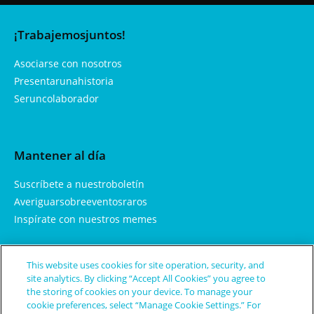
¡Trabajemosjuntos!
Asociarse con nosotros
Presentarunahistoria
Seruncolaborador
Mantener al día
Suscríbete a nuestroboletín
Averiguarsobreeventosraros
Inspírate con nuestros memes
This website uses cookies for site operation, security, and
Aprendemás
site analytics. By clicking “Accept All Cookies” you agree to
the storing of cookies on your device. To manage your
Sobrenosotros
cookie preferences, select “Manage Cookie Settings.” For