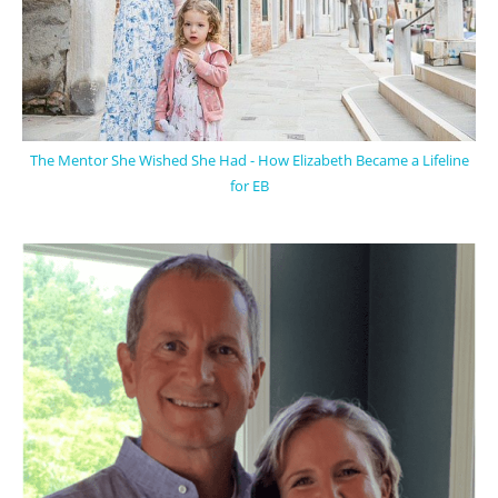
The Mentor She Wished She Had - How Elizabeth Became a Lifeline
for EB