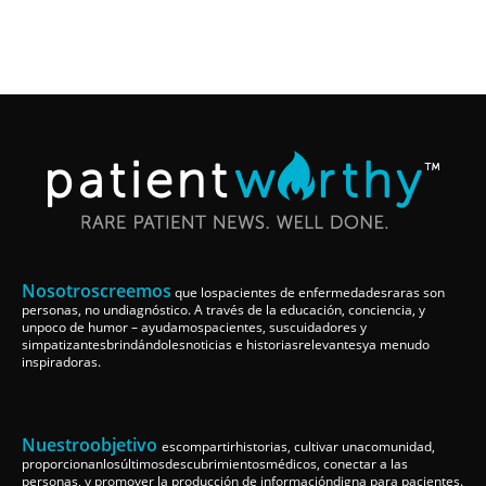
Nosotroscreemos
que lospacientes de enfermedadesraras son
personas, no undiagnóstico. A través de la educación, conciencia, y
unpoco de humor – ayudamospacientes, suscuidadores y
simpatizantesbrindándolesnoticias e historiasrelevantesya menudo
inspiradoras.
Nuestroobjetivo
escompartirhistorias, cultivar unacomunidad,
proporcionanlosúltimosdescubrimientosmédicos, conectar a las
personas, y promover la producción de informacióndigna para pacientes.