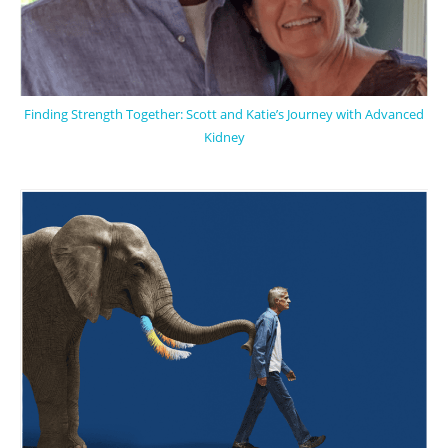
Finding Strength Together: Scott and Katie’s Journey with Advanced
Kidney