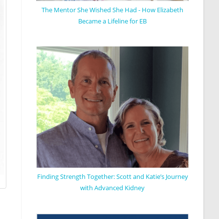
The Mentor She Wished She Had - How Elizabeth
Became a Lifeline for EB
Finding Strength Together: Scott and Katie’s Journey
with Advanced Kidney