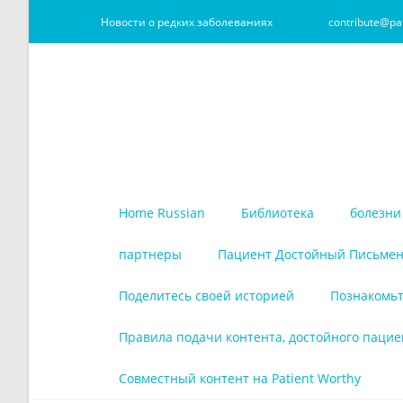
Новости о редких заболеваниях
contribute@pa
Home Russian
Библиотека
болезни
партнеры
Пациент Достойный Письмен
Поделитесь своей историей
Познакомьт
Правила подачи контента, достойного пацие
Совместный контент на Patient Worthy