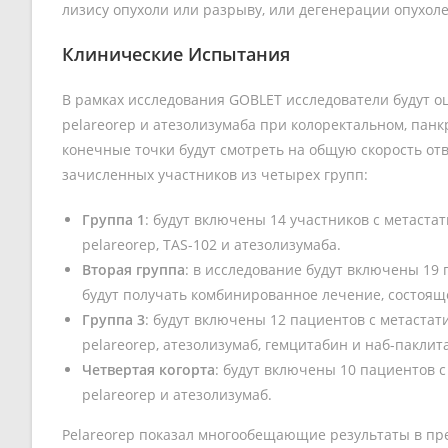
лизису опухоли или разрыву, или дегенерации опухоле
Клинические Испытания
В рамках исследования GOBLET исследователи будут о
pelareorep
и атезолизумаба при колоректальном, панк
конечные точки будут смотреть на общую скорость от
зачисленных участников из четырех групп:
Группа 1
: будут включены 14 участников с метаст
pelareorep
, TAS-102 и атезолизумаба.
Вторая группа
: в исследование будут включены 19
будут получать комбинированное лечение, состоящ
Группа 3
: будут включены 12 пациентов с метаста
pelareorep
, атезолизумаб, гемцитабин и наб-паклит
Четвертая когорта
: будут включены 10 пациентов 
pelareorep
и атезолизумаб.
Pelareorep показал многообещающие результаты в пр