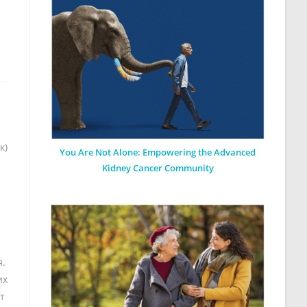
а
к)
You Are Not Alone: Empowering the Advanced
Kidney Cancer Community
я.
их
т