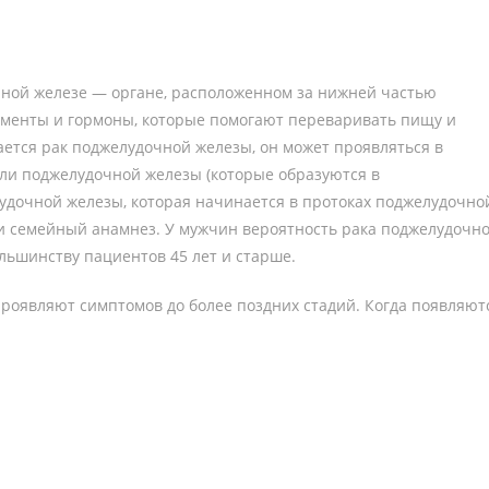
ной железе — органе, расположенном за нижней частью
рменты и гормоны, которые помогают переваривать пищу и
ается рак поджелудочной железы, он может проявляться в
ли поджелудочной железы (которые образуются в
удочной железы, которая начинается в протоках поджелудочно
и семейный анамнез. У мужчин вероятность рака поджелудочн
льшинству пациентов 45 лет и старше.
роявляют симптомов до более поздних стадий. Когда появляют