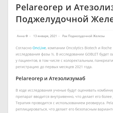
Pelareorep и Атезол
Поджелудочной Желе
Анна Ф
13 января, 2021
Рак Поджелудочной Железы
Согласно
OncLive
, компании Oncolytics Biotech и Roc
исследования фазы ½. В исследовании GOBLET будет 
у пациентов, в том числе с колоректальным, панкреат
регистрацию до первых месяцев 2021 года.
Pelareorep и Атезолизумаб
В ходе исследования ученые будут оценивать комбин
препарат вводится внутривенно, что делает его боле
Терапия проводится с использованием реовируса. Pela
реплицироваться, что делает его безопасным вариант