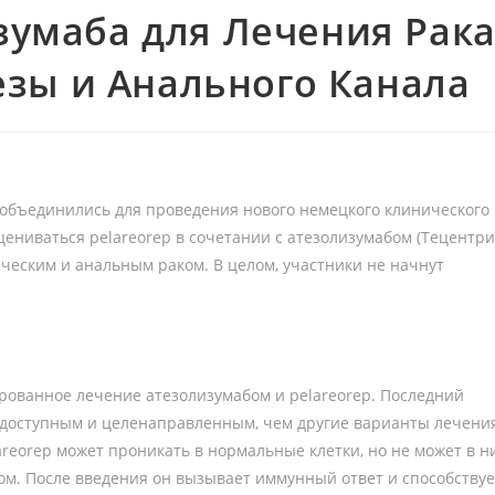
изумаба для Лечения Рак
зы и Анального Канала
he объединились для проведения нового немецкого клинического
оцениваться
pelareorep
в сочетании с атезолизумабом (Тецентри
ическим и анальным раком. В целом, участники не начнут
ированное лечение атезолизумабом и
pelareorep
. Последний
е доступным и целенаправленным, чем другие варианты лечени
reorep может проникать в нормальные клетки, но не может в н
ом. После введения он вызывает иммунный ответ и способствуе