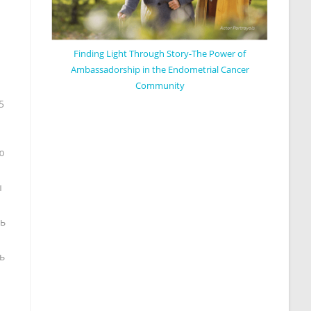
Finding Light Through Story-The Power of
Ambassadorship in the Endometrial Cancer
Community
5
ю
ы
ть
ь