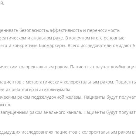
й.
ценивать безопасность, эффективность и переносимость
реатическом и анальном раке. В конечном итоге основные
вета и конкретные биомаркеры. Всего исследователи ожидают 5
атическим колоректальным раком. Пациенты получат комбинаци
 пациентов с метастатическим колоректальным раком. Пациент
ее из
pelareorep
и атезолизумаба.
тическим раком поджелудочной железы. Пациенты будут получа
аксел.
с запущенным раком анального канала. Пациенты будут получат
едыдущих исследованиях пациентов с колоректальным раком в