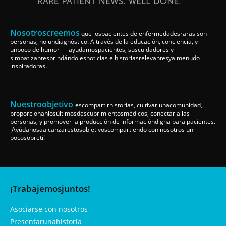
Nosotroscreemos
que lospacientes de enfermedadesraras son
personas, no undiagnóstico. A través de la educación, conciencia, y
unpoco de humor — ayudamospacientes, suscuidadores y
simpatizantesbrindándolesnoticias e historiasrelevantesya menudo
inspiradoras.
Nuestroobjetivo
escompartirhistorias, cultivar unacomunidad,
proporcionanlosúltimosdescubrimientosmédicos, conectar a las
personas, y promover la producción de informacióndigna para pacientes.
¡Ayúdanosaalcanzarestosobjetivoscompartiendo con nosotros un
pocosobreti!
¡Trabajemosjuntos!
Asociarse con nosotros
Presentarunahistoria