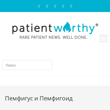
Пемфигус и Пемфигоид