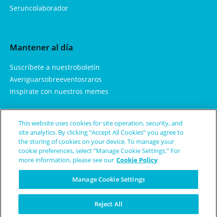
Seruncolaborador
Mantener al día
Suscríbete a nuestroboletín
Averiguarsobreeventosraros
Inspírate con nuestros memes
This website uses cookies for site operation, security, and
Aprendemás
site analytics. By clicking “Accept All Cookies” you agree to
the storing of cookies on your device. To manage your
Sobrenosotros
cookie preferences, select “Manage Cookie Settings.” For
more information, please see our
Cookie Policy
Enfermedades y condicionesraras
Términos de uso
Manage Cookie Settings
Política de privacidad
Reject All