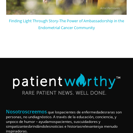
Finding Light Through Story-The Power of Ambassadorship in the
Endometrial Cancer Community
Nosotroscreemos
que lospacientes de enfermedadesraras son
personas, no undiagnóstico. A través de la educación, conciencia, y
unpoco de humor – ayudamospacientes, suscuidadores y
simpatizantesbrindándolesnoticias e historiasrelevantesya menudo
inspiradoras.