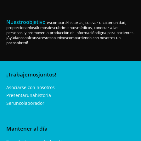
Nuestroobjetivo
escompartirhistorias, cultivar unacomunidad,
proporcionanlosúltimosdescubrimientosmédicos, conectar a las
personas, y promover la producción de informacióndigna para pacientes.
¡Ayúdanosaalcanzarestosobjetivoscompartiendo con nosotros un
pocosobreti!
¡Trabajemosjuntos!
Asociarse con nosotros
Presentarunahistoria
Seruncolaborador
Mantener al día