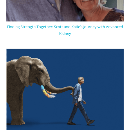
Finding Strength Together: Scott and Katie’s Journey with Advanced
Kidney