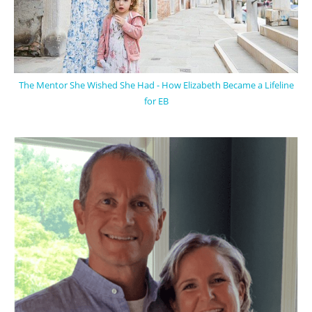
The Mentor She Wished She Had - How Elizabeth Became a Lifeline
for EB