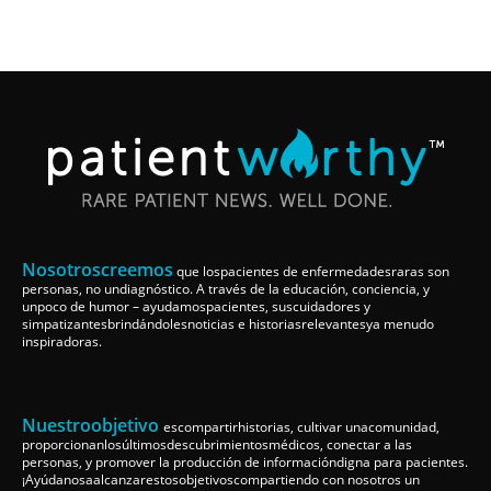
Nosotroscreemos
que lospacientes de enfermedadesraras son
personas, no undiagnóstico. A través de la educación, conciencia, y
unpoco de humor – ayudamospacientes, suscuidadores y
simpatizantesbrindándolesnoticias e historiasrelevantesya menudo
inspiradoras.
Nuestroobjetivo
escompartirhistorias, cultivar unacomunidad,
proporcionanlosúltimosdescubrimientosmédicos, conectar a las
personas, y promover la producción de informacióndigna para pacientes.
¡Ayúdanosaalcanzarestosobjetivoscompartiendo con nosotros un