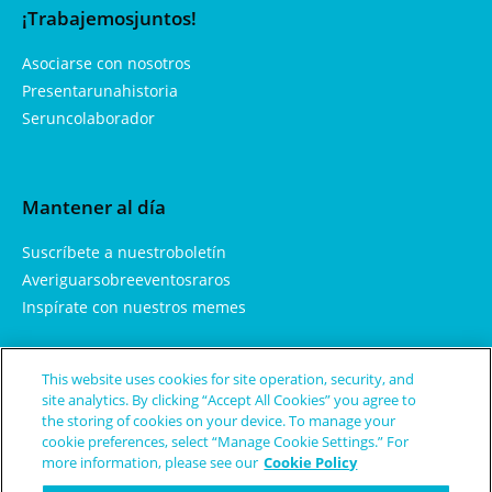
¡Trabajemosjuntos!
Asociarse con nosotros
Presentarunahistoria
Seruncolaborador
Mantener al día
Suscríbete a nuestroboletín
Averiguarsobreeventosraros
Inspírate con nuestros memes
This website uses cookies for site operation, security, and
Aprendemás
site analytics. By clicking “Accept All Cookies” you agree to
the storing of cookies on your device. To manage your
Sobrenosotros
cookie preferences, select “Manage Cookie Settings.” For
more information, please see our
Cookie Policy
Enfermedades y condicionesraras