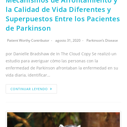
la Calidad de Vida Diferentes y
Superpuestos Entre los Pacientes
de Parkinson
Patient Worthy Contributor
agosto 31, 2020
Parkinson’s Disease
por Danielle Bradshaw de In The Cloud Copy Se realizó un
estudio para averiguar cómo las personas con la
enfermedad de Parkinson afrontaban la enfermedad en su
vida diaria, identificar…
CONTINUAR LEYENDO