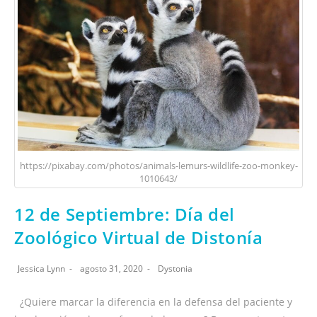
https://pixabay.com/photos/animals-lemurs-wildlife-zoo-monkey-
1010643/
12 de Septiembre: Día del
Zoológico Virtual de Distonía
Jessica Lynn
agosto 31, 2020
Dystonia
¿Quiere marcar la diferencia en la defensa del paciente y