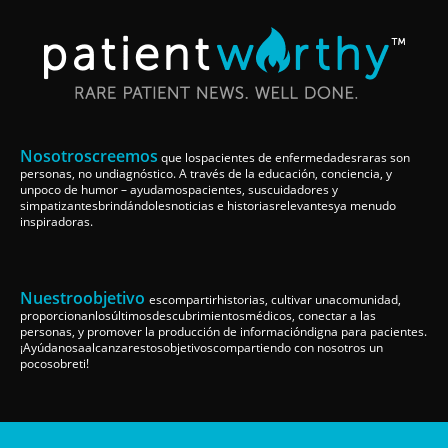
Nosotroscreemos
que lospacientes de enfermedadesraras son
personas, no undiagnóstico. A través de la educación, conciencia, y
unpoco de humor – ayudamospacientes, suscuidadores y
simpatizantesbrindándolesnoticias e historiasrelevantesya menudo
inspiradoras.
Nuestroobjetivo
escompartirhistorias, cultivar unacomunidad,
proporcionanlosúltimosdescubrimientosmédicos, conectar a las
personas, y promover la producción de informacióndigna para pacientes.
¡Ayúdanosaalcanzarestosobjetivoscompartiendo con nosotros un
pocosobreti!