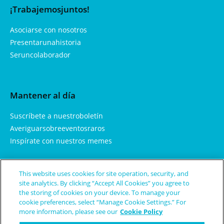
¡Trabajemosjuntos!
Asociarse con nosotros
Presentarunahistoria
Seruncolaborador
Mantener al día
Suscríbete a nuestroboletín
Averiguarsobreeventosraros
Inspírate con nuestros memes
This website uses cookies for site operation, security, and
Aprendemás
site analytics. By clicking “Accept All Cookies” you agree to
the storing of cookies on your device. To manage your
Sobrenosotros
cookie preferences, select “Manage Cookie Settings.” For
more information, please see our
Cookie Policy
Enfermedades y condicionesraras