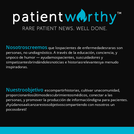
Nosotroscreemos
que lospacientes de enfermedadesraras son
personas, no undiagnóstico. A través de la educación, conciencia, y
unpoco de humor — ayudamospacientes, suscuidadores y
simpatizantesbrindándolesnoticias e historiasrelevantesya menudo
inspiradoras.
Nuestroobjetivo
escompartirhistorias, cultivar unacomunidad,
proporcionanlosúltimosdescubrimientosmédicos, conectar a las
personas, y promover la producción de informacióndigna para pacientes.
¡Ayúdanosaalcanzarestosobjetivoscompartiendo con nosotros un
pocosobreti!