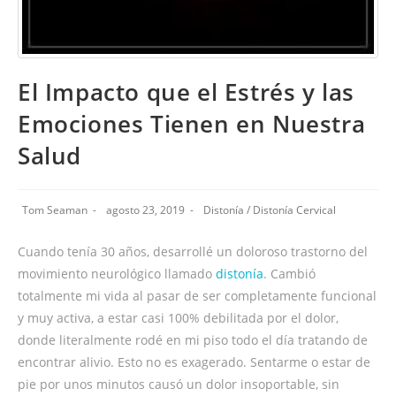
El Impacto que el Estrés y las
Emociones Tienen en Nuestra
Salud
Tom Seaman
agosto 23, 2019
Distonía
/
Distonía Cervical
Cuando tenía 30 años, desarrollé un doloroso trastorno del
movimiento neurológico llamado
distonía
. Cambió
totalmente mi vida al pasar de ser completamente funcional
y muy activa, a estar casi 100% debilitada por el dolor,
donde literalmente rodé en mi piso todo el día tratando de
encontrar alivio. Esto no es exagerado. Sentarme o estar de
pie por unos minutos causó un dolor insoportable, sin