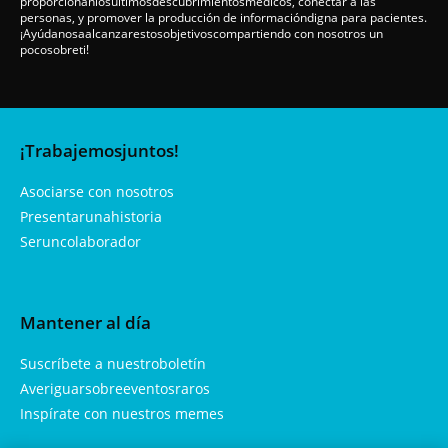
proporcionanlosúltimosdescubrimientosmédicos, conectar a las
personas, y promover la producción de informacióndigna para pacientes.
¡Ayúdanosaalcanzarestosobjetivoscompartiendo con nosotros un
pocosobreti!
¡Trabajemosjuntos!
Asociarse con nosotros
Presentarunahistoria
Seruncolaborador
Mantener al día
Suscríbete a nuestroboletín
Averiguarsobreeventosraros
Inspírate con nuestros memes