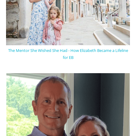
The Mentor She Wished She Had - How Elizabeth Became a Lifeline
for EB