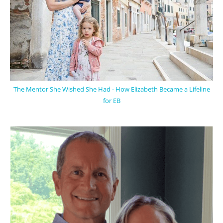
The Mentor She Wished She Had - How Elizabeth Became a Lifeline
for EB