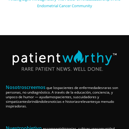
Endometrial Cancer Community
Nosotroscreemos
que lospacientes de enfermedadesraras son
personas, no undiagnóstico. A través de la educación, conciencia, y
unpoco de humor — ayudamospacientes, suscuidadores y
simpatizantesbrindándolesnoticias e historiasrelevantesya menudo
inspiradoras.
Nuestroobjetivo
escompartirhistorias, cultivar unacomunidad,