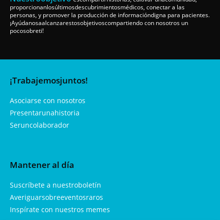
proporcionanlosúltimosdescubrimientosmédicos, conectar a las
personas, y promover la producción de informacióndigna para pacientes.
¡Ayúdanosaalcanzarestosobjetivoscompartiendo con nosotros un
pocosobreti!
¡Trabajemosjuntos!
Asociarse con nosotros
Presentarunahistoria
Seruncolaborador
Mantener al día
Suscríbete a nuestroboletín
Averiguarsobreeventosraros
Inspírate con nuestros memes