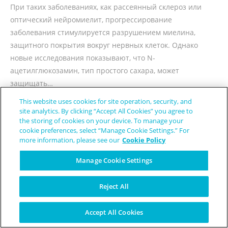
При таких заболеваниях, как рассеянный склероз или
оптический нейромиелит, прогрессирование
заболевания стимулируется разрушением миелина,
защитного покрытия вокруг нервных клеток. Однако
новые исследования показывают, что N-
ацетилглюкозамин, тип простого сахара, может
защищать…
This website uses cookies for site operation, security, and
ПРОДОЛЖИТЬ ЧТЕНИЕ
site analytics. By clicking “Accept All Cookies” you agree to
the storing of cookies on your device. To manage your
cookie preferences, select “Manage Cookie Settings.” For
more information, please see our
Cookie Policy
Manage Cookie Settings
source: pixabay.com
Reject All
Агонист Рецепторов
Accept All Cookies
Ретиноида-X как Средство