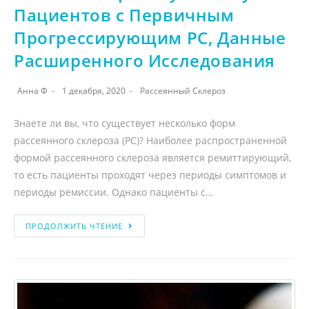
Пациентов с Первичным
Прогрессирующим РС, Данные
Расширенного Исследования
Анна Ф
1 декабря, 2020
Рассеянный Склероз
Знаете ли вы, что существует несколько форм
рассеянного склероза (РС)? Наиболее распространенной
формой рассеянного склероза является ремиттирующий,
то есть пациенты проходят через периоды симптомов и
периоды ремиссии. Однако пациенты с…
ПРОДОЛЖИТЬ ЧТЕНИЕ