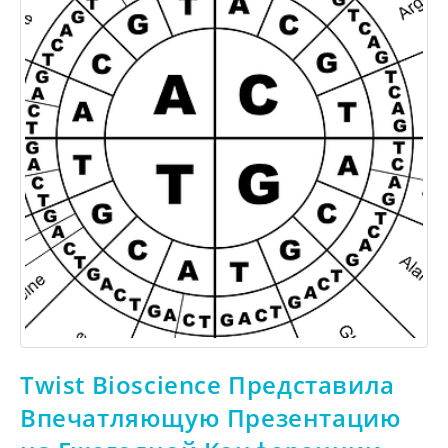
Twist Bioscience Представила
Впечатляющую Презентацию