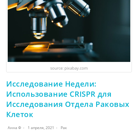
source: pixabay.com
Исследование Недели:
Использование CRISPR для
Исследования Отдела Раковых
Клеток
Анна Ф
1 апреля, 2021
Рак