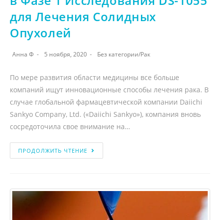
в Фазе 1 Исследования DS-1055
для Лечения Солидных
Опухолей
Анна Ф
5 ноября, 2020
Без категории
/
Рак
По мере развития области медицины все больше
компаний ищут инновационные способы лечения рака. В
случае глобальной фармацевтической компании Daiichi
Sankyo Company, Ltd. («Daiichi Sankyo»), компания вновь
сосредоточила свое внимание на…
ПРОДОЛЖИТЬ ЧТЕНИЕ