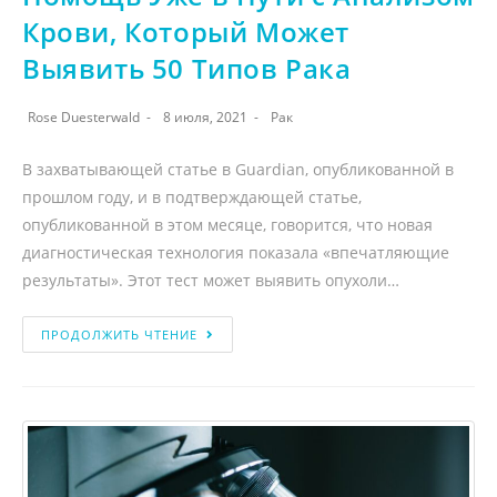
Крови, Который Может
Выявить 50 Типов Рака
Rose Duesterwald
8 июля, 2021
Рак
В захватывающей статье в Guardian, опубликованной в
прошлом году, и в подтверждающей статье,
опубликованной в этом месяце, говорится, что новая
диагностическая технология показала «впечатляющие
результаты». Этот тест может выявить опухоли…
ПРОДОЛЖИТЬ ЧТЕНИЕ