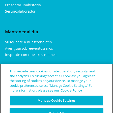
Presentarunahistoria
Seruncolaborador
Mantener al día
Suscríbete a nuestroboletín
Averiguarsobreeventosraros
Inspírate con nuestros memes
This website uses cookies for site operation, security, and
Aprendemás
site analytics. By clicking “Accept All Cookies” you agree to
the storing of cookies on your device. To manage your
Sobrenosotros
cookie preferences, select “Manage Cookie Settings.” For
more information, please see our
Cookie Policy
Enfermedades y condicionesraras
Términos de uso
Manage Cookie Settings
Política de privacidad