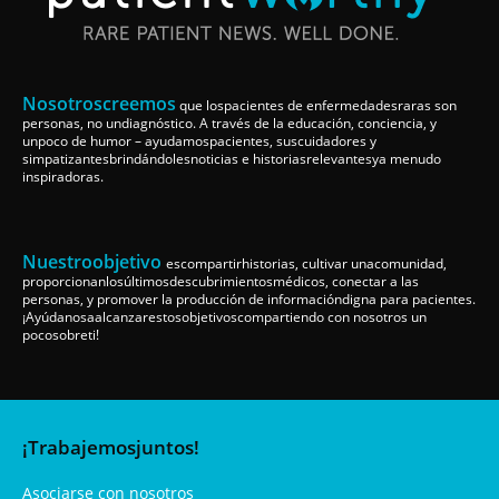
Nosotroscreemos
que lospacientes de enfermedadesraras son
personas, no undiagnóstico. A través de la educación, conciencia, y
unpoco de humor – ayudamospacientes, suscuidadores y
simpatizantesbrindándolesnoticias e historiasrelevantesya menudo
inspiradoras.
Nuestroobjetivo
escompartirhistorias, cultivar unacomunidad,
proporcionanlosúltimosdescubrimientosmédicos, conectar a las
personas, y promover la producción de informacióndigna para pacientes.
¡Ayúdanosaalcanzarestosobjetivoscompartiendo con nosotros un
pocosobreti!
¡Trabajemosjuntos!
Asociarse con nosotros