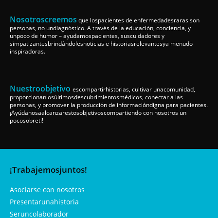
Nosotroscreemos
que lospacientes de enfermedadesraras son
personas, no undiagnóstico. A través de la educación, conciencia, y
unpoco de humor – ayudamospacientes, suscuidadores y
simpatizantesbrindándolesnoticias e historiasrelevantesya menudo
inspiradoras.
Nuestroobjetivo
escompartirhistorias, cultivar unacomunidad,
proporcionanlosúltimosdescubrimientosmédicos, conectar a las
personas, y promover la producción de informacióndigna para pacientes.
¡Ayúdanosaalcanzarestosobjetivoscompartiendo con nosotros un
pocosobreti!
¡Trabajemosjuntos!
Asociarse con nosotros
Presentarunahistoria
Seruncolaborador