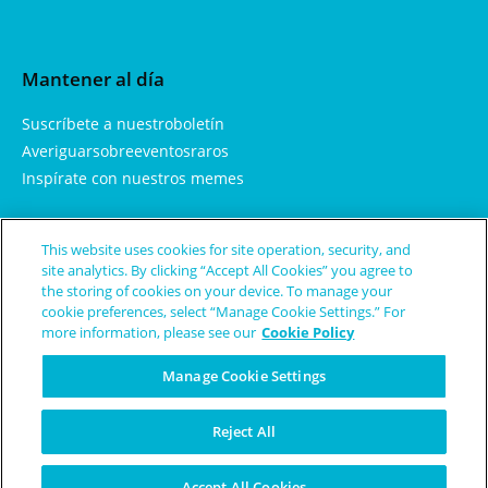
Mantener al día
Suscríbete a nuestroboletín
Averiguarsobreeventosraros
Inspírate con nuestros memes
This website uses cookies for site operation, security, and
Aprendemás
site analytics. By clicking “Accept All Cookies” you agree to
the storing of cookies on your device. To manage your
Sobrenosotros
cookie preferences, select “Manage Cookie Settings.” For
more information, please see our
Cookie Policy
Enfermedades y condicionesraras
Términos de uso
Manage Cookie Settings
Política de privacidad
Reject All
© Copyright Patient Worthy
Accept All Cookies