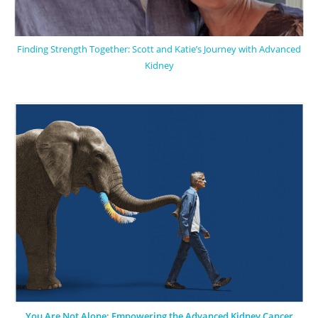
Finding Strength Together: Scott and Katie’s Journey with Advanced
Kidney
You Are Not Alone: Empowering the Advanced Kidney Cancer