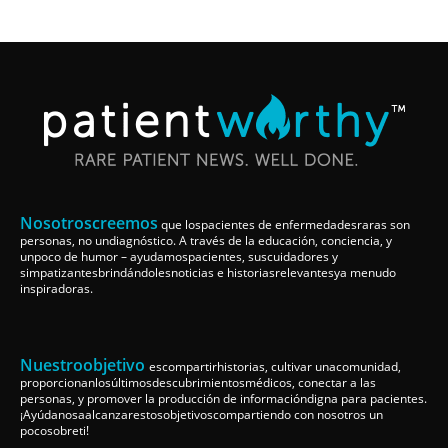
Nosotroscreemos
que lospacientes de enfermedadesraras son
personas, no undiagnóstico. A través de la educación, conciencia, y
unpoco de humor – ayudamospacientes, suscuidadores y
simpatizantesbrindándolesnoticias e historiasrelevantesya menudo
inspiradoras.
Nuestroobjetivo
escompartirhistorias, cultivar unacomunidad,
proporcionanlosúltimosdescubrimientosmédicos, conectar a las
personas, y promover la producción de informacióndigna para pacientes.
¡Ayúdanosaalcanzarestosobjetivoscompartiendo con nosotros un
pocosobreti!