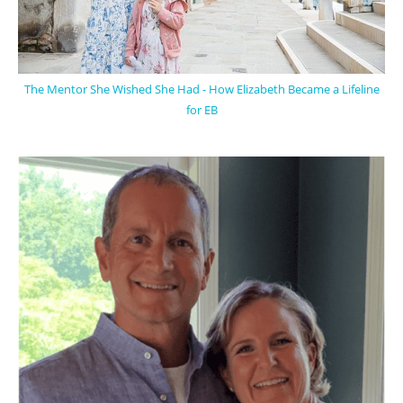
The Mentor She Wished She Had - How Elizabeth Became a Lifeline
for EB