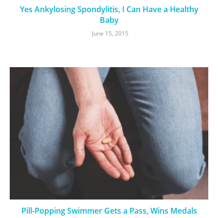
Yes Ankylosing Spondylitis, I Can Have a Healthy
Baby
June 15, 2015
Pill-Popping Swimmer Gets a Pass, Wins Medals