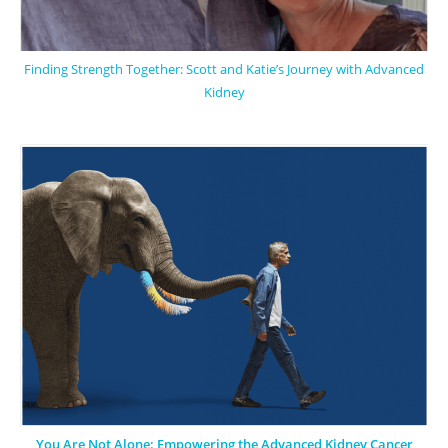
Finding Strength Together: Scott and Katie’s Journey with Advanced
Kidney
You Are Not Alone: Empowering the Advanced Kidney Cancer