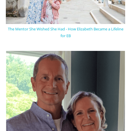
The Mentor She Wished She Had - How Elizabeth Became a Lifeline
for EB