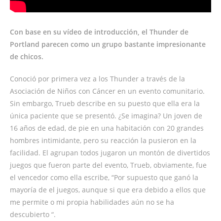
Con base en su vídeo de introducción, el Thunder de
Portland parecen como un grupo bastante impresionante
de chicos.
Conoció por primera vez a los Thunder a través de la
Asociación de Niños con Cáncer en un evento comunitario.
Sin embargo, Trueb describe en su puesto que ella era la
única paciente que se presentó. ¿Se imagina? Un joven de
16 años de edad, de pie en una habitación con 20 grandes
hombres intimidante, pero su reacción la pusieron en la
facilidad. El agrupan todos jugaron un montón de divertidos
juegos que fueron parte del evento, Trueb, obviamente, fue
el vencedor como ella escribe, “Por supuesto que ganó la
mayoría de el juegos, aunque si que era debido a ellos que
me permite o mi propia habilidades aún no se ha
descubierto “.