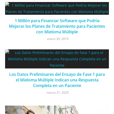
1 Millón para Financiar Software que Podría
Mejorar los Planes de Tratamiento para Pacientes
con Mieloma Múltiple
enero 30, 2019
Los Datos Preliminares del Ensayo de Fase 1 para
el Mieloma Múltiple Indican una Respuesta
Completa en un Paciente
marzo 21, 2020