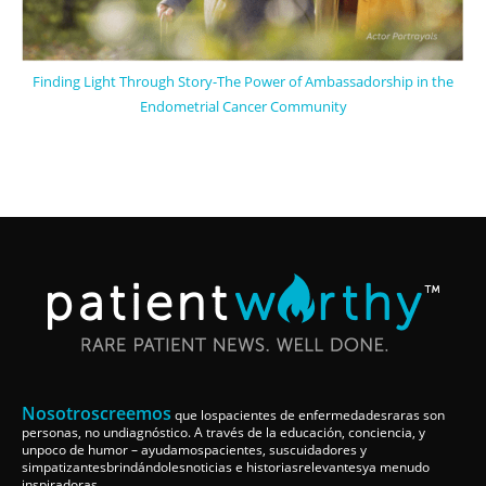
Finding Light Through Story-The Power of Ambassadorship in the
Endometrial Cancer Community
Nosotroscreemos
que lospacientes de enfermedadesraras son
personas, no undiagnóstico. A través de la educación, conciencia, y
unpoco de humor – ayudamospacientes, suscuidadores y
simpatizantesbrindándolesnoticias e historiasrelevantesya menudo
inspiradoras.