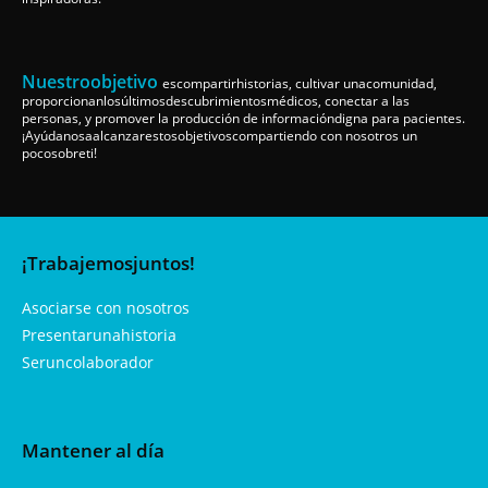
Nuestroobjetivo
escompartirhistorias, cultivar unacomunidad,
proporcionanlosúltimosdescubrimientosmédicos, conectar a las
personas, y promover la producción de informacióndigna para pacientes.
¡Ayúdanosaalcanzarestosobjetivoscompartiendo con nosotros un
pocosobreti!
¡Trabajemosjuntos!
Asociarse con nosotros
Presentarunahistoria
Seruncolaborador
Mantener al día