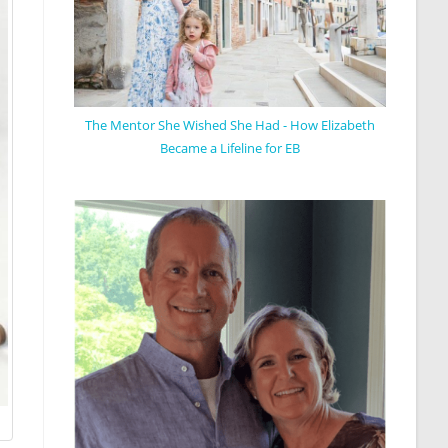
The Mentor She Wished She Had - How Elizabeth
Became a Lifeline for EB