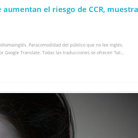
e aumentan el riesgo de CCR, muestr
idiomainglés. Paracomodidad del público que no lee inglés,
r Google Translate. Todas las traducciones se ofrecen “tal…