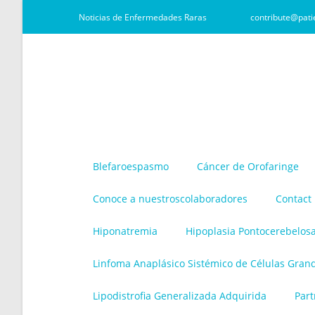
Noticias de Enfermedades Raras
contribute@pati
Blefaroespasmo
Cáncer de Orofaringe
Conoce a nuestroscolaboradores
Contact
Hiponatremia
Hipoplasia Pontocerebelos
Linfoma Anaplásico Sistémico de Células Gran
Lipodistrofia Generalizada Adquirida
Part