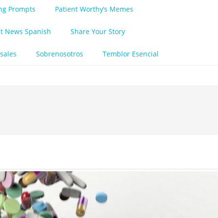
ing Prompts
Patient Worthy’s Memes
nt News Spanish
Share Your Story
sales
Sobrenosotros
Temblor Esencial