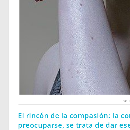
sou
El rincón de la compasión: la c
preocuparse, se trata de dar ese