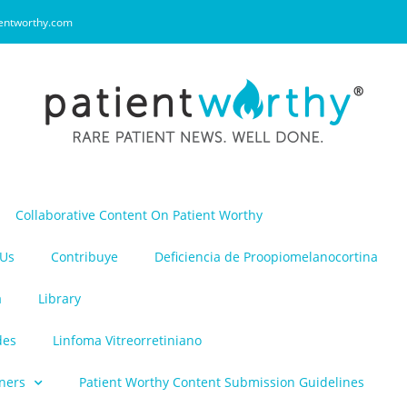
entworthy.com
Collaborative Content On Patient Worthy
 Us
Contribuye
Deficiencia de Proopiomelanocortina
a
Library
des
Linfoma Vitreorretiniano
ners
Patient Worthy Content Submission Guidelines