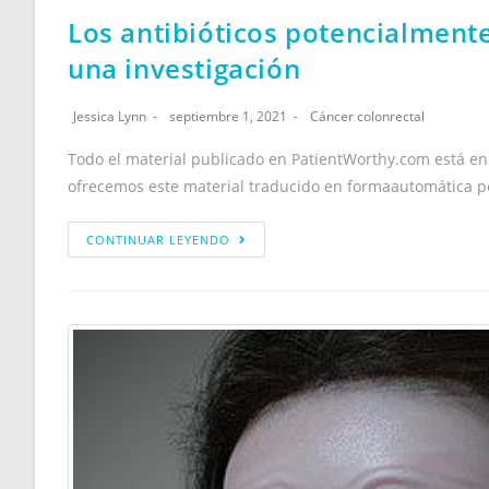
Los antibióticos potencialment
una investigación
Jessica Lynn
septiembre 1, 2021
Cáncer colonrectal
Todo el material publicado en PatientWorthy.com está en
ofrecemos este material traducido en formaautomática po
CONTINUAR LEYENDO