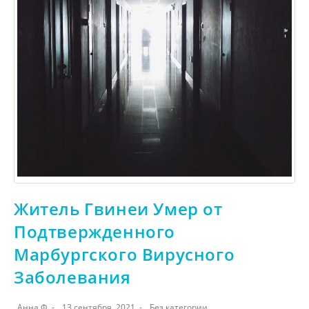
Житель Гвинеи Умер от
Подтвержденного
Марбургского Вирусного
Заболевания
Анна Ф
13 сентября, 2021
Без категории