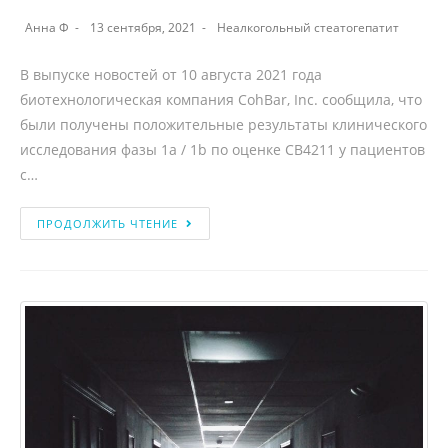
Анна Ф
13 сентября, 2021
Неалкогольный стеатогепатит
В выпуске новостей от 10 августа 2021 года
биотехнологическая компания CohBar, Inc. сообщила, что
были получены положительные результаты клинического
исследования фазы 1a / 1b по оценке CB4211 у пациентов
с…
ПРОДОЛЖИТЬ ЧТЕНИЕ