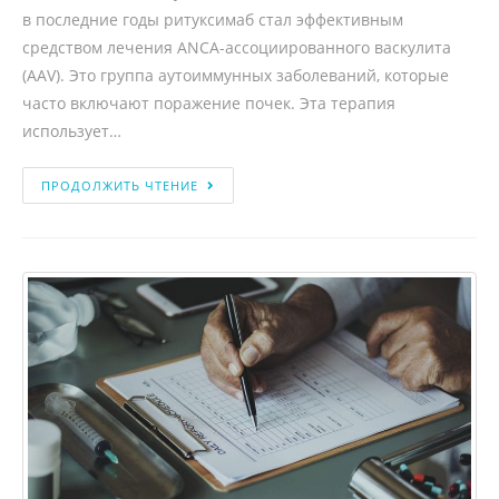
в последние годы ритуксимаб стал эффективным
средством лечения ANCA-ассоциированного васкулита
(AAV). Это группа аутоиммунных заболеваний, которые
часто включают поражение почек. Эта терапия
использует…
ПРОДОЛЖИТЬ ЧТЕНИЕ