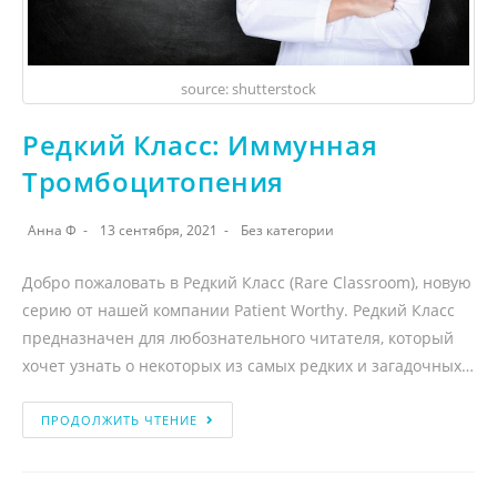
source: shutterstock
Редкий Класс: Иммунная
Тромбоцитопения
Анна Ф
13 сентября, 2021
Без категории
Добро пожаловать в Редкий Класс (Rare Classroom), новую
серию от нашей компании Patient Worthy. Редкий Класс
предназначен для любознательного читателя, который
хочет узнать о некоторых из самых редких и загадочных…
ПРОДОЛЖИТЬ ЧТЕНИЕ