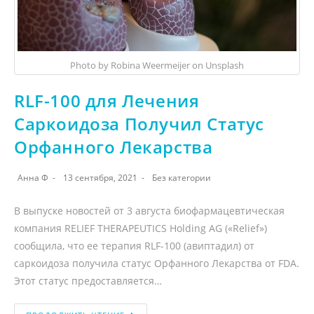
Photo by Robina Weermeijer on Unsplash
RLF-100 для Лечения
Саркоидоза Получил Статус
Орфанного Лекарства
Анна Ф
13 сентября, 2021
Без категории
В выпуске новостей от 3 августа биофармацевтическая
компания RELIEF THERAPEUTICS Holding AG («Relief»)
сообщила, что ее терапия RLF-100 (авиптадил) от
саркоидоза получила статус Орфанного Лекарства от FDA.
Этот статус предоставляется…