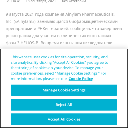
Анна Ф
13 сентября, 2021
Без категории
9 августа 2021 года компания Alnylam Pharmaceuticals,
Inc. («Alnylam»), занимающаяся биофармацевтическими
препаратами и РНКи-терапией, сообщила, что завершена
регистрация для участия в клинических испытаниях
фазы 3 HELIOS-B. Во время испытания исследователи…
This website uses cookies for site operation, security, and
ПРОДОЛЖИТЬ ЧТЕНИЕ
site analytics. By clicking “Accept All Cookies” you agree to
the storing of cookies on your device. To manage your
cookie preferences, select “Manage Cookie Settings.” For
more information, please see our
Cookie Policy
Manage Cookie Settings
https://unsplash.com/photos/Rg0KmrUPB_Q
Reject All
NFX-179 Предоставлен Статус
Орфанного Лекарства для
Accept All Cookies