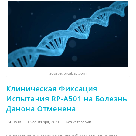
source: pixabay.com
Клиническая Фиксация
Испытания RP-A501 на Болезнь
Данона Отменена
Анна Ф
13 сентября, 2021
Без категории