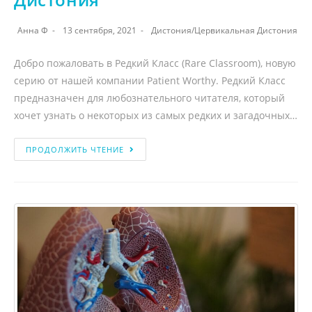
Анна Ф
13 сентября, 2021
Дистония
/
Цервикальная Дистония
Добро пожаловать в Редкий Класс (Rare Classroom), новую
серию от нашей компании Patient Worthy. Редкий Класс
предназначен для любознательного читателя, который
хочет узнать о некоторых из самых редких и загадочных…
ПРОДОЛЖИТЬ ЧТЕНИЕ