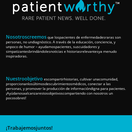
Nosotroscreemos
que lospacientes de enfermedadesraras son
personas, no undiagnóstico. A través de la educación, conciencia, y
unpoco de humor – ayudamospacientes, suscuidadores y
simpatizantesbrindándolesnoticias e historiasrelevantesya menudo
inspiradoras.
Nuestroobjetivo
escompartirhistorias, cultivar unacomunidad,
proporcionanlosúltimosdescubrimientosmédicos, conectar a las
personas, y promover la producción de informacióndigna para pacientes.
¡Ayúdanosaalcanzarestosobjetivoscompartiendo con nosotros un
pocosobreti!
¡Trabajemosjuntos!