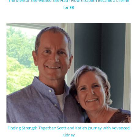
The Mentor She Wished She Had - How Elizabeth Became a Lifeline
for EB
Finding Strength Together: Scott and Katie’s Journey with Advanced
Kidney