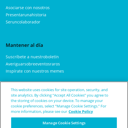
Asociarse con nosotros
Presentarunahistoria
Seruncolaborador
Mantener al día
Suscríbete a nuestroboletín
Averiguarsobreeventosraros
Inspírate con nuestros memes
This website uses cookies for site operation, security, and
Aprendemás
site analytics. By clicking “Accept All Cookies” you agree to
the storing of cookies on your device. To manage your
Sobrenosotros
cookie preferences, select “Manage Cookie Settings.” For
more information, please see our
Cookie Policy
Enfermedades y condicionesraras
Términos de uso
Manage Cookie Settings
Política de privacidad