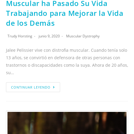
Muscular ha Pasado Su Vida
Trabajando para Mejorar la Vida
de los Demás
Trudy Horsting
junio 9, 2020
Muscular Dystrophy
Jalee Pelissier vive con distrofia muscular. Cuando tenía solo
13 años, se convirtió en defensora de otras personas con
trastornos o discapacidades como la suya. Ahora de 20 años,
su…
CONTINUAR LEYENDO