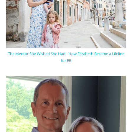
The Mentor She Wished She Had - How Elizabeth Became a Lifeline
for EB