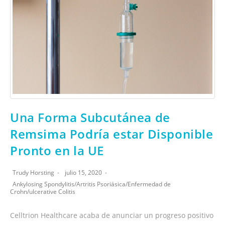
Una Forma Subcutánea de
Remsima Podría estar Disponible
Pronto en la UE
Trudy Horsting
julio 15, 2020
Ankylosing Spondylitis
/
Artritis Psoriásica
/
Enfermedad de
Crohn
/
ulcerative Colitis
Celltrion Healthcare acaba de anunciar un progreso positivo