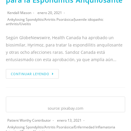
Kendall Mason
enero 20, 2021
Ankylosing Spondylitis
/
Artritis Psoriásica
/
Juvenile idiopathic
arthritis
/
Uveítis
Según GlobeNewswire, Health Canada ha aprobado un
biosimilar, Hyrimoz, para tratar la espondilitis anquilosante
y otras ocho afecciones raras. Sandoz Canada está
entusiasmado con esta aprobación, ya que amplía aún…
CONTINUAR LEYENDO
source: pixabay.com
Patient Worthy Contributor
enero 13, 2021
Ankylosing Spondylitis
/
Artritis Psoriásica
/
Enfermedad Inflamatoria