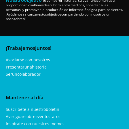
escompartirhistorias, cultivar unacomunidad,
proporcionanlosúltimosdescubrimientosmédicos, conectar a las
personas, y promover la producción de informacióndigna para pacientes.
¡Ayúdanosaalcanzarestosobjetivoscompartiendo con nosotros un
pocosobreti!
¡Trabajemosjuntos!
Asociarse con nosotros
Presentarunahistoria
Seruncolaborador
Mantener al día
Suscríbete a nuestroboletín
Averiguarsobreeventosraros
Inspírate con nuestros memes