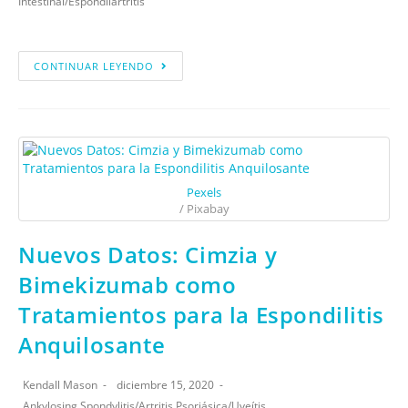
Intestinal
/
Espondilartritis
CONTINUAR LEYENDO
Pexels
/ Pixabay
Nuevos Datos: Cimzia y
Bimekizumab como
Tratamientos para la Espondilitis
Anquilosante
Kendall Mason
diciembre 15, 2020
Ankylosing Spondylitis
/
Artritis Psoriásica
/
Uveítis