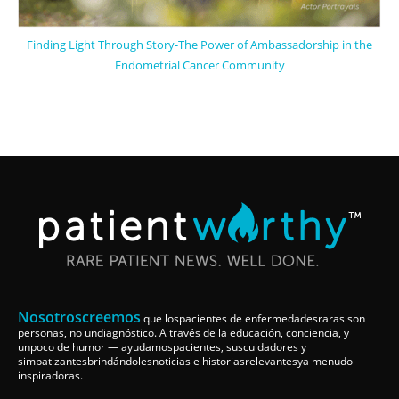
Finding Light Through Story-The Power of Ambassadorship in the
Endometrial Cancer Community
Nosotroscreemos
que lospacientes de enfermedadesraras son
personas, no undiagnóstico. A través de la educación, conciencia, y
unpoco de humor — ayudamospacientes, suscuidadores y
simpatizantesbrindándolesnoticias e historiasrelevantesya menudo
inspiradoras.