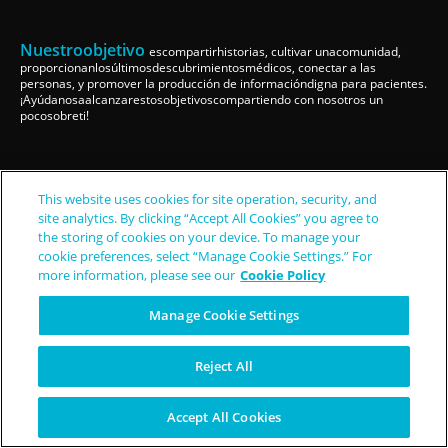
Nuestroobjetivo
escompartirhistorias, cultivar unacomunidad,
proporcionanlosúltimosdescubrimientosmédicos, conectar a las
personas, y promover la producción de informacióndigna para pacientes.
¡Ayúdanosaalcanzarestosobjetivoscompartiendo con nosotros un
pocosobreti!
This website uses cookies for site operation, security, and
¡Trabajemosjuntos!
site analytics. By clicking “Accept All Cookies” you agree to
the storing of cookies on your device. To manage your
cookie preferences, select “Manage Cookie Settings.” For
Asociarse con nosotros
more information, please see our
Cookie Policy
Presentarunahistoria
Seruncolaborador
Manage Cookie Settings
Reject All
Mantener al día
Accept All Cookies
Suscríbete a nuestroboletín