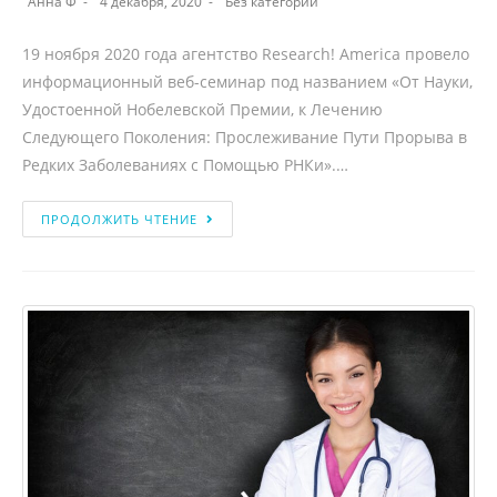
Анна Ф
4 декабря, 2020
Без категории
19 ноября 2020 года агентство Research! America провело
информационный веб-семинар под названием «От Науки,
Удостоенной Нобелевской Премии, к Лечению
Следующего Поколения: Прослеживание Пути Прорыва в
Редких Заболеваниях с Помощью РНКи».…
ПРОДОЛЖИТЬ ЧТЕНИЕ