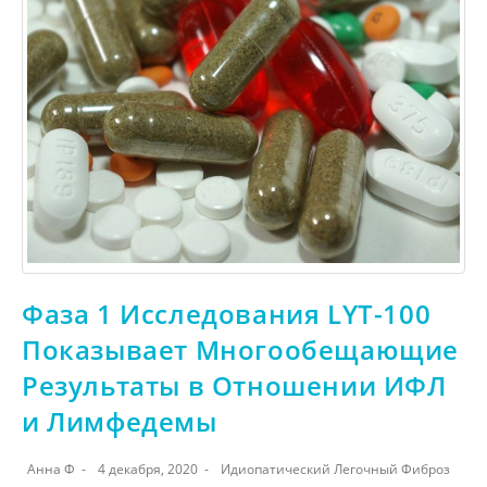
Фаза 1 Исследования LYT-100
Показывает Многообещающие
Результаты в Отношении ИФЛ
и Лимфедемы
Анна Ф
4 декабря, 2020
Идиопатический Легочный Фиброз