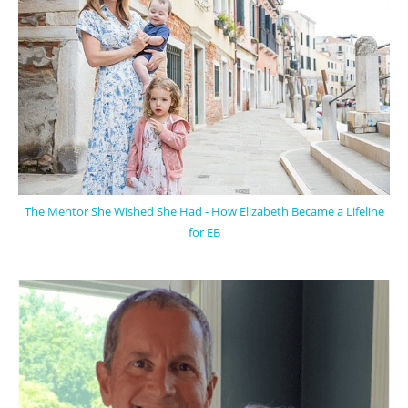
The Mentor She Wished She Had - How Elizabeth Became a Lifeline
for EB