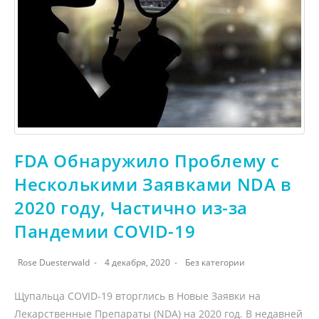
FDA Обнаружило Проблему с
Несколькими Заявками NDA в
2020 году, Частично из-за
Пандемии COVID-19
Rose Duesterwald
4 декабря, 2020
Без категории
Щупальца COVID-19 вторглись в Новые Заявки на
Лекарственные Препараты (NDA) на 2020 год. В недавней