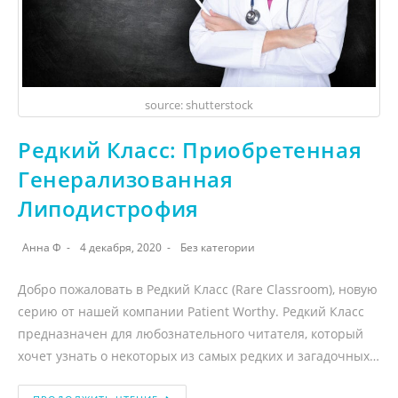
source: shutterstock
Редкий Класс: Приобретенная
Генерализованная
Липодистрофия
Анна Ф
4 декабря, 2020
Без категории
Добро пожаловать в Редкий Класс (Rare Classroom), новую
серию от нашей компании Patient Worthy. Редкий Класс
предназначен для любознательного читателя, который
хочет узнать о некоторых из самых редких и загадочных…