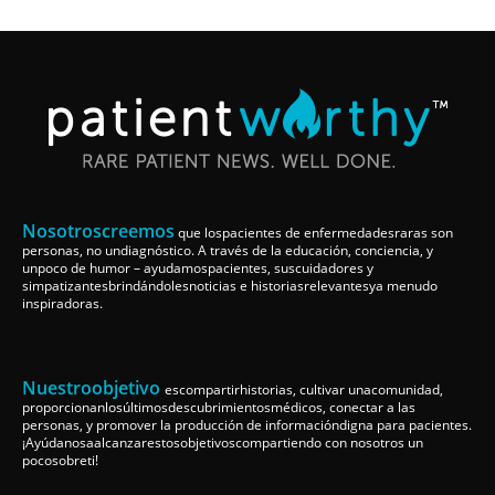
Nosotroscreemos
que lospacientes de enfermedadesraras son
personas, no undiagnóstico. A través de la educación, conciencia, y
unpoco de humor – ayudamospacientes, suscuidadores y
simpatizantesbrindándolesnoticias e historiasrelevantesya menudo
inspiradoras.
Nuestroobjetivo
escompartirhistorias, cultivar unacomunidad,
proporcionanlosúltimosdescubrimientosmédicos, conectar a las
personas, y promover la producción de informacióndigna para pacientes.
¡Ayúdanosaalcanzarestosobjetivoscompartiendo con nosotros un
pocosobreti!