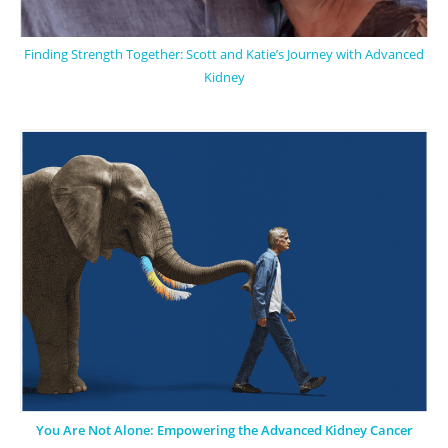
Finding Strength Together: Scott and Katie’s Journey with Advanced
Kidney
You Are Not Alone: Empowering the Advanced Kidney Cancer