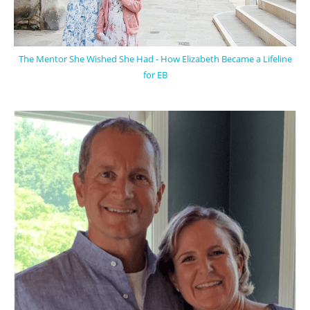
The Mentor She Wished She Had - How Elizabeth Became a Lifeline
for EB