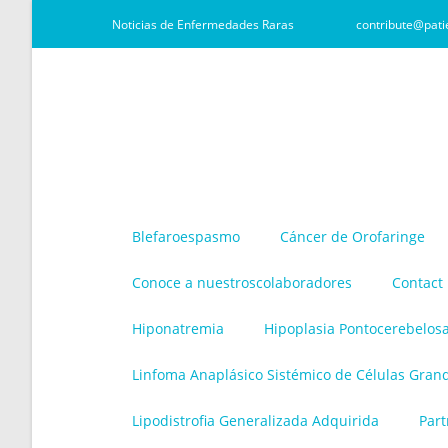
Noticias de Enfermedades Raras
contribute@pati
Blefaroespasmo
Cáncer de Orofaringe
Conoce a nuestroscolaboradores
Contact
Hiponatremia
Hipoplasia Pontocerebelos
Linfoma Anaplásico Sistémico de Células Gran
Lipodistrofia Generalizada Adquirida
Part