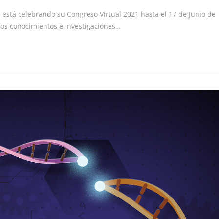
está celebrando su Congreso Virtual 2021 hasta el 17 de Junio de
vos conocimientos e investigaciones…