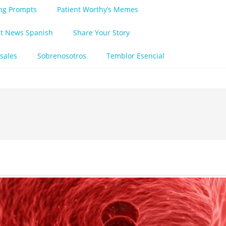
ing Prompts
Patient Worthy’s Memes
nt News Spanish
Share Your Story
sales
Sobrenosotros
Temblor Esencial