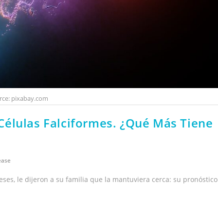
rce: pixabay.com
élulas Falciformes. ¿Qué Más Tiene
sease
es, le dijeron a su familia que la mantuviera cerca: su pronóstico