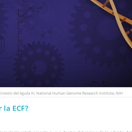
Ernesto del Aguila III, National Human Genome Research Institute, NIH
r la ECF?