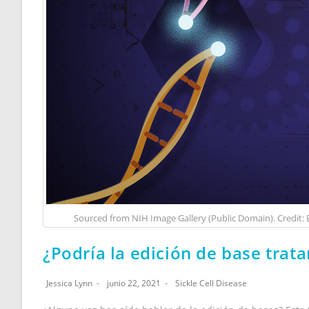
Sourced from NIH Image Gallery (Public Domain). Credit: 
¿Podría la edición de base trata
Jessica Lynn
junio 22, 2021
Sickle Cell Disease