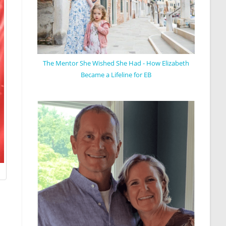
The Mentor She Wished She Had - How Elizabeth
Became a Lifeline for EB