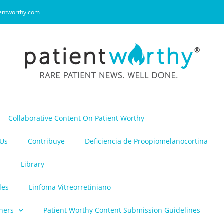
entworthy.com
Collaborative Content On Patient Worthy
 Us
Contribuye
Deficiencia de Proopiomelanocortina
a
Library
des
Linfoma Vitreorretiniano
ners
Patient Worthy Content Submission Guidelines