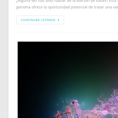
¿Alguna vez has oído hablar de la edición de bases? Esta
genoma ofrece la oportunidad potencial de tratar una v
CONTINUAR LEYENDO