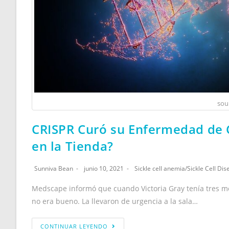
sou
CRISPR Curó su Enfermedad de C
en la Tienda?
Sunniva Bean
junio 10, 2021
Sickle cell anemia
/
Sickle Cell Di
Medscape informó que cuando Victoria Gray tenía tres mes
no era bueno. La llevaron de urgencia a la sala…
CONTINUAR LEYENDO