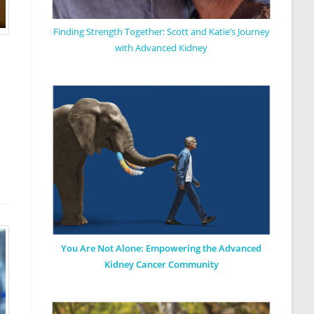
Finding Strength Together: Scott and Katie’s Journey
with Advanced Kidney
You Are Not Alone: Empowering the Advanced
Kidney Cancer Community