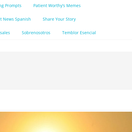
ing Prompts
Patient Worthy’s Memes
nt News Spanish
Share Your Story
sales
Sobrenosotros
Temblor Esencial