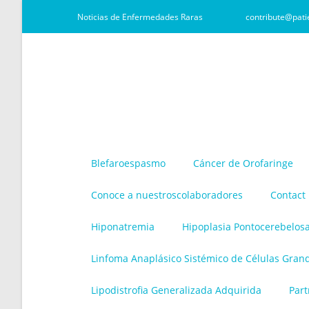
Noticias de Enfermedades Raras
contribute@pati
Blefaroespasmo
Cáncer de Orofaringe
Conoce a nuestroscolaboradores
Contact
Hiponatremia
Hipoplasia Pontocerebelos
Linfoma Anaplásico Sistémico de Células Gran
Lipodistrofia Generalizada Adquirida
Part