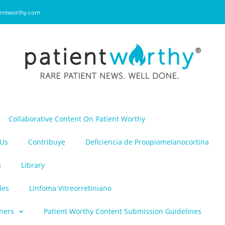
entworthy.com
Collaborative Content On Patient Worthy
 Us
Contribuye
Deficiencia de Proopiomelanocortina
a
Library
des
Linfoma Vitreorretiniano
ners
Patient Worthy Content Submission Guidelines