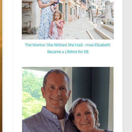
The Mentor She Wished She Had - How Elizabeth
Became a Lifeline for EB