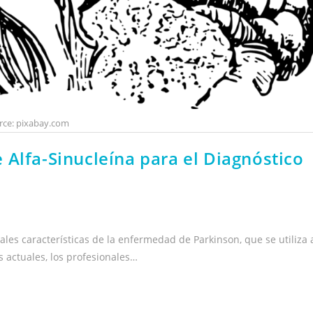
rce: pixabay.com
Alfa-Sinucleína para el Diagnóstico
les características de la enfermedad de Parkinson, que se utiliza 
 actuales, los profesionales…