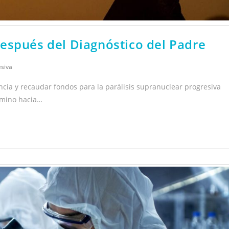
espués del Diagnóstico del Padre
esiva
ncia y recaudar fondos para la parálisis supranuclear progresiva
amino hacia…