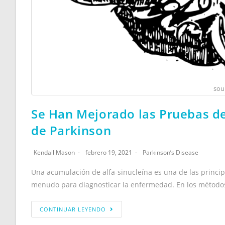
sou
Se Han Mejorado las Pruebas de 
de Parkinson
Kendall Mason
febrero 19, 2021
Parkinson’s Disease
Una acumulación de alfa-sinucleína es una de las principa
menudo para diagnosticar la enfermedad. En los métodos
CONTINUAR LEYENDO